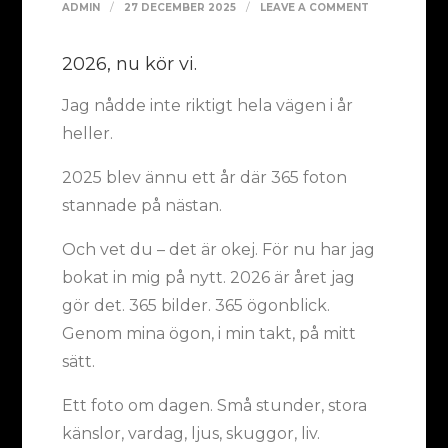
ON
ADMIN
27 DECEMBER 2025
LEAVE A COMMENT
365
2026, nu kör vi.
FOTON
GENOM
Jag nådde inte riktigt hela vägen i år
MINA
heller.
ÖGON
2025 blev ännu ett år där 365 foton
stannade på nästan.
Och vet du – det är okej. För nu har jag
bokat in mig på nytt. 2026 är året jag
gör det. 365 bilder. 365 ögonblick.
Genom mina ögon, i min takt, på mitt
sätt.
Ett foto om dagen. Små stunder, stora
känslor, vardag, ljus, skuggor, liv.