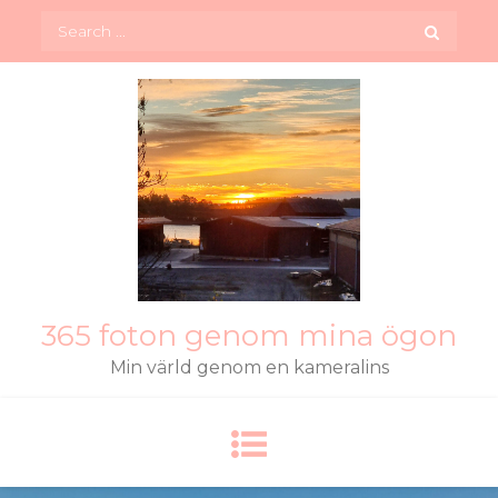
Skip
Search
to
for:
content
365 foton genom mina ögon
Min värld genom en kameralins