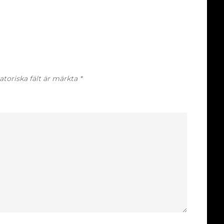
atoriska fält är märkta
*