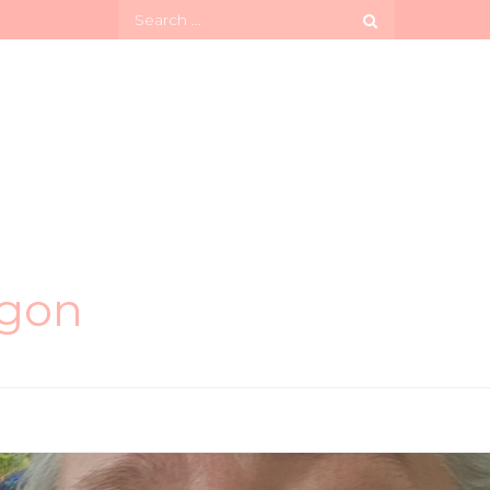
Search
for:
ögon