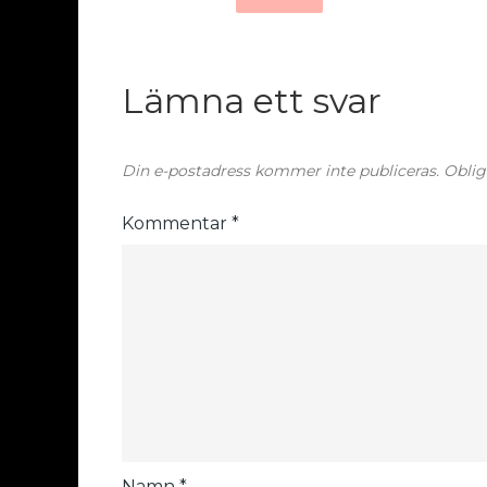
Lämna ett svar
Din e-postadress kommer inte publiceras.
Oblig
Kommentar
*
Namn
*