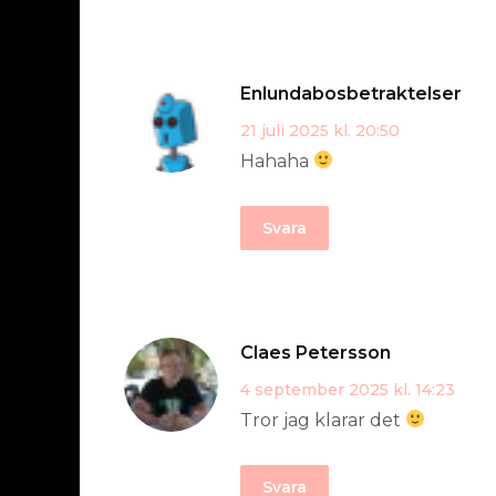
Enlundabosbetraktelser
21 juli 2025 kl. 20:50
Hahaha
Svara
Claes Petersson
4 september 2025 kl. 14:23
Tror jag klarar det
Svara