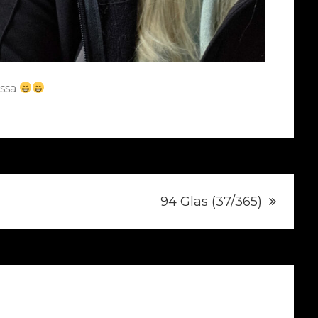
issa
g
94 Glas (37/365)