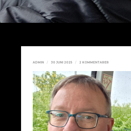
TILL
ADMIN
30 JUNI 2025
2 KOMMENTARER
44
DU
OCH
JAG
(36/365)