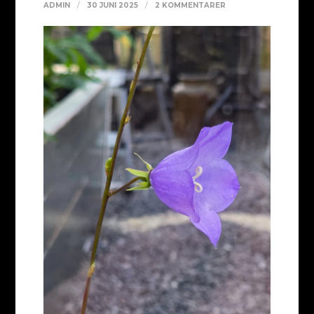
TILL
ADMIN
30 JUNI 2025
2 KOMMENTARER
27
BLÅKLOCKA
(34/365)