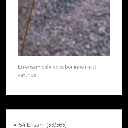
En ensam blåklocka bor inne i mitt
växthus
Inläggsnavigering
54 Ensam (33/365)