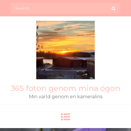
Skip
Search
to
for:
content
365 foton genom mina ögon
Min värld genom en kameralins